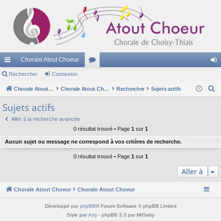
Chorale Atout Choeur
cc
Rechercher
Connexion
or
on
R
ès
Chorale Atout Choeur
u
Chorale Atout Choeur
Rechercher
Sujets actifs
ne
e
ra
m
xi
Sujets actifs
c
pi
s
on
Aller à la recherche avancée
h
0 résultat trouvé • Page
1
sur
1
e
de
Aucun sujet ou message ne correspond à vos critères de recherche.
r
c
0 résultat trouvé • Page
1
sur
1
h
Aller à
e
r
Chorale Atout Choeur
Chorale Atout Choeur
Développé par
phpBB
® Forum Software © phpBB Limited
Style par
Arty
- phpBB 3.3 par MrGaby