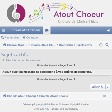
Chorale Atout Choeur
cc
Rechercher
Connexion
or
on
R
ès
Chorale Atout Choeur
u
Chorale Atout Choeur
Rechercher
Sujets actifs
ne
e
ra
m
xi
Sujets actifs
c
pi
s
on
Aller à la recherche avancée
h
0 résultat trouvé • Page
1
sur
1
e
de
Aucun sujet ou message ne correspond à vos critères de recherche.
r
c
0 résultat trouvé • Page
1
sur
1
h
Aller à
e
r
Chorale Atout Choeur
Chorale Atout Choeur
Développé par
phpBB
® Forum Software © phpBB Limited
Style par
Arty
- phpBB 3.3 par MrGaby