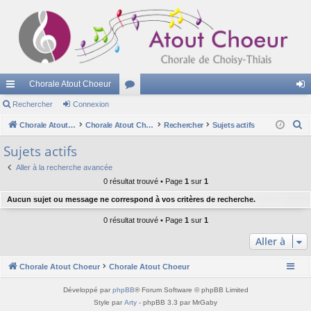
Chorale Atout Choeur
cc
Rechercher
Connexion
or
on
R
ès
Chorale Atout Choeur
u
Chorale Atout Choeur
Rechercher
Sujets actifs
ne
e
ra
m
xi
Sujets actifs
c
pi
s
on
Aller à la recherche avancée
h
0 résultat trouvé • Page
1
sur
1
e
de
Aucun sujet ou message ne correspond à vos critères de recherche.
r
c
0 résultat trouvé • Page
1
sur
1
h
Aller à
e
r
Chorale Atout Choeur
Chorale Atout Choeur
Développé par
phpBB
® Forum Software © phpBB Limited
Style par
Arty
- phpBB 3.3 par MrGaby