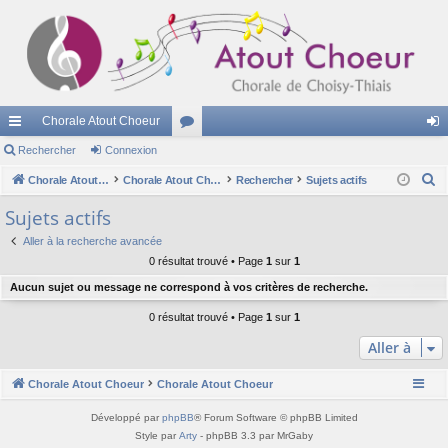
Chorale Atout Choeur
cc
Rechercher
Connexion
or
on
R
ès
Chorale Atout Choeur
u
Chorale Atout Choeur
Rechercher
Sujets actifs
ne
e
ra
m
xi
Sujets actifs
c
pi
s
on
Aller à la recherche avancée
h
0 résultat trouvé • Page
1
sur
1
e
de
Aucun sujet ou message ne correspond à vos critères de recherche.
r
c
0 résultat trouvé • Page
1
sur
1
h
Aller à
e
r
Chorale Atout Choeur
Chorale Atout Choeur
Développé par
phpBB
® Forum Software © phpBB Limited
Style par
Arty
- phpBB 3.3 par MrGaby