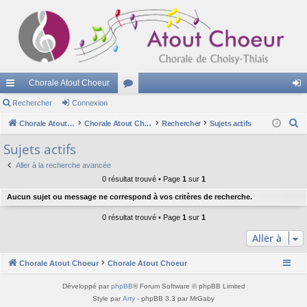
Chorale Atout Choeur
cc
Rechercher
Connexion
or
on
R
ès
Chorale Atout Choeur
u
Chorale Atout Choeur
Rechercher
Sujets actifs
ne
e
ra
m
xi
Sujets actifs
c
pi
s
on
Aller à la recherche avancée
h
0 résultat trouvé • Page
1
sur
1
e
de
Aucun sujet ou message ne correspond à vos critères de recherche.
r
c
0 résultat trouvé • Page
1
sur
1
h
Aller à
e
r
Chorale Atout Choeur
Chorale Atout Choeur
Développé par
phpBB
® Forum Software © phpBB Limited
Style par
Arty
- phpBB 3.3 par MrGaby