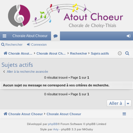
Chorale Atout Choeur
cc
Rechercher
Connexion
or
on
R
ès
Chorale Atout Choeur
u
Chorale Atout Choeur
Rechercher
Sujets actifs
ne
e
ra
m
xi
Sujets actifs
c
pi
s
on
Aller à la recherche avancée
h
0 résultat trouvé • Page
1
sur
1
e
de
Aucun sujet ou message ne correspond à vos critères de recherche.
r
c
0 résultat trouvé • Page
1
sur
1
h
Aller à
e
r
Chorale Atout Choeur
Chorale Atout Choeur
Développé par
phpBB
® Forum Software © phpBB Limited
Style par
Arty
- phpBB 3.3 par MrGaby