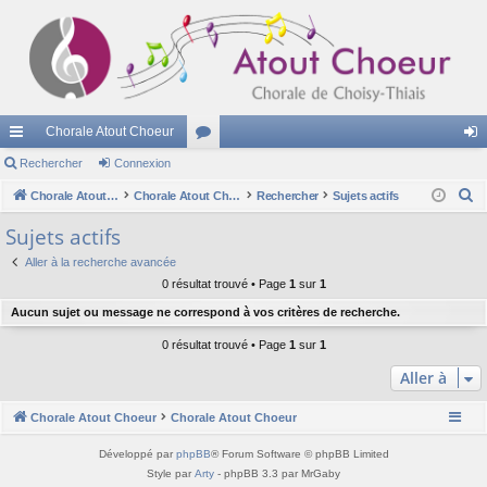
Chorale Atout Choeur
cc
Rechercher
Connexion
or
on
R
ès
Chorale Atout Choeur
u
Chorale Atout Choeur
Rechercher
Sujets actifs
ne
e
ra
m
xi
Sujets actifs
c
pi
s
on
Aller à la recherche avancée
h
0 résultat trouvé • Page
1
sur
1
e
de
Aucun sujet ou message ne correspond à vos critères de recherche.
r
c
0 résultat trouvé • Page
1
sur
1
h
Aller à
e
r
Chorale Atout Choeur
Chorale Atout Choeur
Développé par
phpBB
® Forum Software © phpBB Limited
Style par
Arty
- phpBB 3.3 par MrGaby