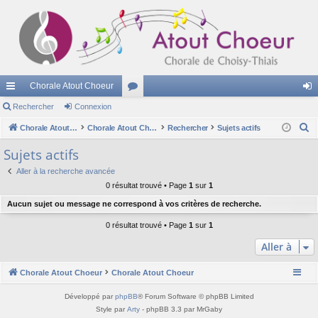
Chorale Atout Choeur
cc
Rechercher
Connexion
or
on
R
ès
Chorale Atout Choeur
u
Chorale Atout Choeur
Rechercher
Sujets actifs
ne
e
ra
m
xi
Sujets actifs
c
pi
s
on
Aller à la recherche avancée
h
0 résultat trouvé • Page
1
sur
1
e
de
Aucun sujet ou message ne correspond à vos critères de recherche.
r
c
0 résultat trouvé • Page
1
sur
1
h
Aller à
e
r
Chorale Atout Choeur
Chorale Atout Choeur
Développé par
phpBB
® Forum Software © phpBB Limited
Style par
Arty
- phpBB 3.3 par MrGaby