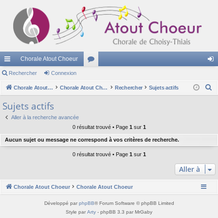
Chorale Atout Choeur
cc
Rechercher
Connexion
or
on
R
ès
Chorale Atout Choeur
u
Chorale Atout Choeur
Rechercher
Sujets actifs
ne
e
ra
m
xi
Sujets actifs
c
pi
s
on
Aller à la recherche avancée
h
0 résultat trouvé • Page
1
sur
1
e
de
Aucun sujet ou message ne correspond à vos critères de recherche.
r
c
0 résultat trouvé • Page
1
sur
1
h
Aller à
e
r
Chorale Atout Choeur
Chorale Atout Choeur
Développé par
phpBB
® Forum Software © phpBB Limited
Style par
Arty
- phpBB 3.3 par MrGaby