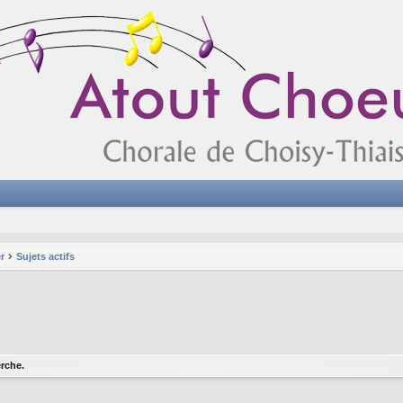
r
Sujets actifs
rche.