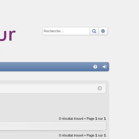
Rechercher
Recherche avan
A
FA
on
Q
ne
xi
on
0 résultat trouvé • Page
1
sur
1
0 résultat trouvé • Page
1
sur
1