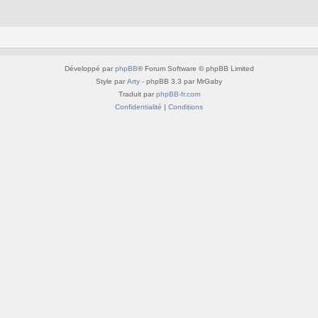
Développé par
phpBB
® Forum Software © phpBB Limited
Style par
Arty
- phpBB 3.3 par MrGaby
Traduit par
phpBB-fr.com
Confidentialité
|
Conditions