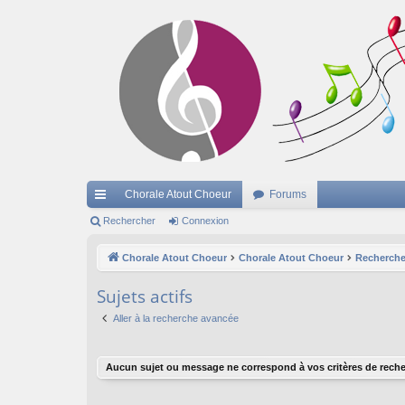
Chorale Atout Choeur
Forums
cc
Rechercher
Connexion
ès
Chorale Atout Choeur
Chorale Atout Choeur
Recherche
ra
Sujets actifs
pi
Aller à la recherche avancée
de
Aucun sujet ou message ne correspond à vos critères de reche