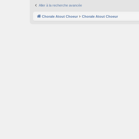
Aller à la recherche avancée
Chorale Atout Choeur
Chorale Atout Choeur