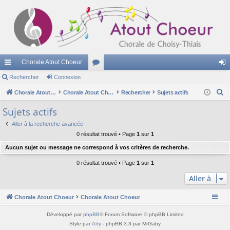
Chorale Atout Choeur
cc
Rechercher
Connexion
or
on
R
ès
Chorale Atout Choeur
u
Chorale Atout Choeur
Rechercher
Sujets actifs
ne
e
ra
m
xi
Sujets actifs
c
pi
s
on
Aller à la recherche avancée
h
0 résultat trouvé • Page
1
sur
1
e
de
Aucun sujet ou message ne correspond à vos critères de recherche.
r
c
0 résultat trouvé • Page
1
sur
1
h
Aller à
e
r
Chorale Atout Choeur
Chorale Atout Choeur
Développé par
phpBB
® Forum Software © phpBB Limited
Style par
Arty
- phpBB 3.3 par MrGaby