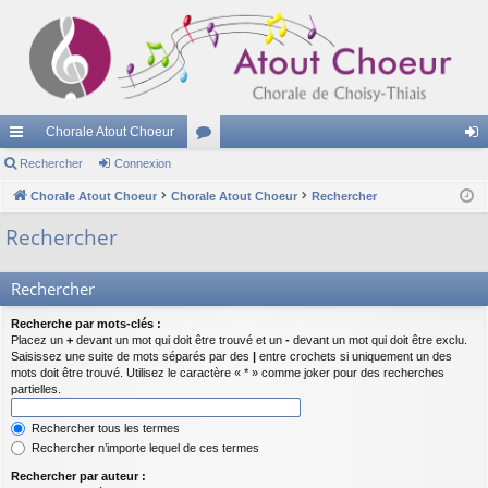
Chorale Atout Choeur
cc
Rechercher
Connexion
or
on
ès
Chorale Atout Choeur
Chorale Atout Choeur
u
Rechercher
ne
ra
m
xi
Rechercher
pi
s
on
Rechercher
de
Recherche par mots-clés :
Placez un
+
devant un mot qui doit être trouvé et un
-
devant un mot qui doit être exclu.
Saisissez une suite de mots séparés par des
|
entre crochets si uniquement un des
mots doit être trouvé. Utilisez le caractère « * » comme joker pour des recherches
partielles.
Rechercher tous les termes
Rechercher n’importe lequel de ces termes
Rechercher par auteur :