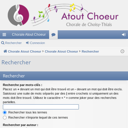
Chorale Atout Choeur
cc
Rechercher
Connexion
or
on
ès
Chorale Atout Choeur
Chorale Atout Choeur
u
Rechercher
ne
ra
m
xi
Rechercher
pi
s
on
Rechercher
de
Recherche par mots-clés :
Placez un
+
devant un mot qui doit être trouvé et un
-
devant un mot qui doit être exclu.
Saisissez une suite de mots séparés par des
|
entre crochets si uniquement un des
mots doit être trouvé. Utilisez le caractère « * » comme joker pour des recherches
partielles.
Rechercher tous les termes
Rechercher n’importe lequel de ces termes
Rechercher par auteur :