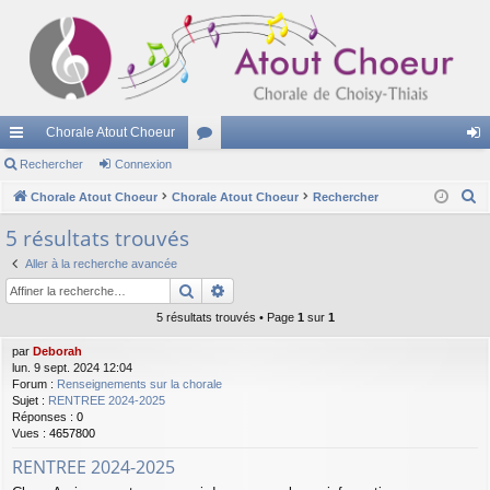
Chorale Atout Choeur
cc
Rechercher
Connexion
or
on
R
ès
Chorale Atout Choeur
Chorale Atout Choeur
u
Rechercher
ne
e
ra
m
xi
5 résultats trouvés
c
pi
s
on
Aller à la recherche avancée
h
Rechercher
Recherche avancée
e
de
r
5 résultats trouvés • Page
1
sur
1
c
par
Deborah
h
lun. 9 sept. 2024 12:04
Forum :
Renseignements sur la chorale
e
Sujet :
RENTREE 2024-2025
r
Réponses :
0
Vues :
4657800
RENTREE 2024-2025