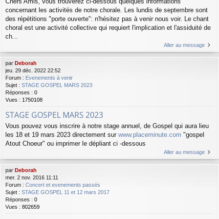
Chers Amis, vous trouverez ci-dessous quelques informations
concernant les activités de notre chorale. Les lundis de septembre sont
des répétitions "porte ouverte": n'hésitez pas à venir nous voir. Le chant
choral est une activité collective qui requiert l'implication et l'assiduité de
ch...
Aller au message
par
Deborah
jeu. 29 déc. 2022 22:52
Forum :
Evenements à venir
Sujet :
STAGE GOSPEL MARS 2023
Réponses :
0
Vues :
1750108
STAGE GOSPEL MARS 2023
Vous pouvez vous inscrire à notre stage annuel, de Gospel qui aura lieu
les 18 et 19 mars 2023 directement sur
www.placeminute.com
"gospel
Atout Choeur" ou imprimer le dépliant ci -dessous
Aller au message
par
Deborah
mer. 2 nov. 2016 11:11
Forum :
Concert et evenements passés
Sujet :
STAGE GOSPEL 11 et 12 mars 2017
Réponses :
0
Vues :
802659