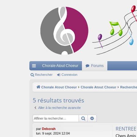
Chorale Atout Choeur
Forums
cc
Rechercher
Connexion
ès
Chorale Atout Choeur
Chorale Atout Choeur
Recherche
ra
5 résultats trouvés
pi
Aller à la recherche avancée
de
Rechercher
Recherche avancée
RENTREE
par
Deborah
lun. 9 sept. 2024 12:04
Chers Amis,