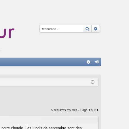
Rechercher
Recherche avan
A
FA
on
Q
ne
xi
on
5 résultats trouvés • Page
1
sur
1
 notre chorale. Les lundis de septembre sont des