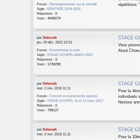
répétitions 
Forum :
Renseignements sur la chorale
Sujet :
RENTREE 2024-2025
Réponses :
0
Vues :
4648279
STAGE G
par
Deborah
jeu. 29 déc. 2022 22:52
Vous pouvez
Atout Choeu
Forum :
Evenements à venir
Sujet :
STAGE GOSPEL MARS 2023
Réponses :
0
Vues :
1739290
STAGE GO
par
Deborah
mer. 2 nov. 2016 11:11
Pour la 4èm
individuels
Forum :
Concert et evenements passés
Sujet :
STAGE GOSPEL 11 et 12 mars 2017
Nestour ani
Réponses :
0
Vues :
798127
STAGE GO
par
Deborah
mer. 2 nov. 2016 11:11
Pour la 10è