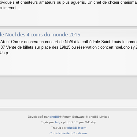
ndividuels et chanteurs amateurs ou plus aguerris. Un chef de chœur charisma
nimeront ...
de Noël des 4 coins du monde 2016
e Atout Chœur donnera un concert de Noël à la cathédrale Saint Louis le same
.87 Vente de billets sur place dès 19h15 ou réservation : concert.noel.choi
 Un p...
Développé par
phpBB
® Forum Software © phpBB Limited
Style par
Arty
- phpBB 3.3 par MrGaby
Traduit par
phpBB-fr.com
Confidentialité
|
Conditions