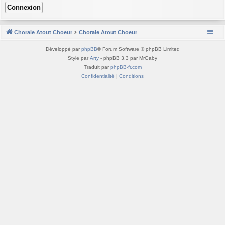
Chorale Atout Choeur
Chorale Atout Choeur
Développé par
phpBB
® Forum Software © phpBB Limited
Style par
Arty
- phpBB 3.3 par MrGaby
Traduit par
phpBB-fr.com
Confidentialité
|
Conditions