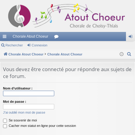
Chorale Atout Choeur
cc
Rechercher
Connexion
or
on
R
ès
Chorale Atout Choeur
Chorale Atout Choeur
u
ne
e
ra
m
xi
c
Vous devez être connecté pour répondre aux sujets de
pi
s
on
h
ce forum.
e
de
r
Nom d’utilisateur :
c
h
Mot de passe :
e
J’ai oublié mon mot de passe
r
Se souvenir de moi
Cacher mon statut en ligne pour cette session