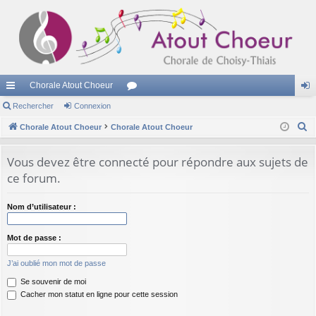
Chorale Atout Choeur
cc
Rechercher
Connexion
or
on
R
ès
Chorale Atout Choeur
Chorale Atout Choeur
u
ne
e
ra
m
xi
c
Vous devez être connecté pour répondre aux sujets de
pi
s
on
h
ce forum.
e
de
r
Nom d’utilisateur :
c
h
Mot de passe :
e
J’ai oublié mon mot de passe
r
Se souvenir de moi
Cacher mon statut en ligne pour cette session