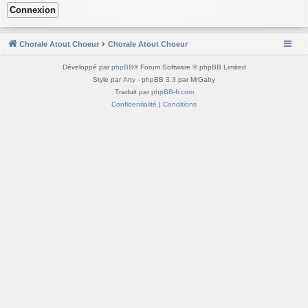
Chorale Atout Choeur
Chorale Atout Choeur
Développé par
phpBB
® Forum Software © phpBB Limited
Style par
Arty
- phpBB 3.3 par MrGaby
Traduit par
phpBB-fr.com
Confidentialité
|
Conditions