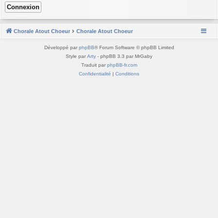
Chorale Atout Choeur
Chorale Atout Choeur
Développé par
phpBB
® Forum Software © phpBB Limited
Style par
Arty
- phpBB 3.3 par MrGaby
Traduit par
phpBB-fr.com
Confidentialité
|
Conditions