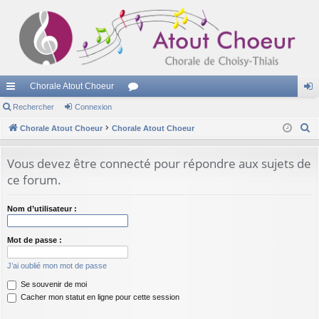
Chorale Atout Choeur
cc
Rechercher
Connexion
or
on
R
ès
Chorale Atout Choeur
Chorale Atout Choeur
u
ne
e
ra
m
xi
c
Vous devez être connecté pour répondre aux sujets de
pi
s
on
h
ce forum.
e
de
r
Nom d’utilisateur :
c
h
Mot de passe :
e
J’ai oublié mon mot de passe
r
Se souvenir de moi
Cacher mon statut en ligne pour cette session