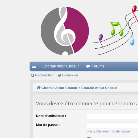
Chorale Atout Choeur
Forums
cc
Rechercher
Connexion
ès
Chorale Atout Choeur
Chorale Atout Choeur
ra
Vous devez être connecté pour répondre a
pi
de
Nom d’utilisateur :
Mot de passe :
J’ai oublié mon mot de passe