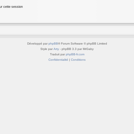
ur cette session
Développé par
phpBB
® Forum Software © phpBB Limited
Style par
Arty
- phpBB 3.3 par MrGaby
Traduit par
phpBB-fr.com
Confidentialité
|
Conditions