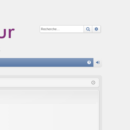
Rechercher
Recherche avan
A
FA
on
Q
ne
xi
on