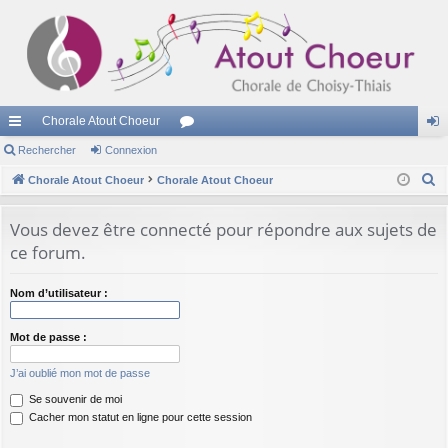
Chorale Atout Choeur
cc
Rechercher
Connexion
or
on
R
ès
Chorale Atout Choeur
Chorale Atout Choeur
u
ne
e
ra
m
xi
c
Vous devez être connecté pour répondre aux sujets de
pi
s
on
h
ce forum.
e
de
r
Nom d’utilisateur :
c
h
Mot de passe :
e
J’ai oublié mon mot de passe
r
Se souvenir de moi
Cacher mon statut en ligne pour cette session