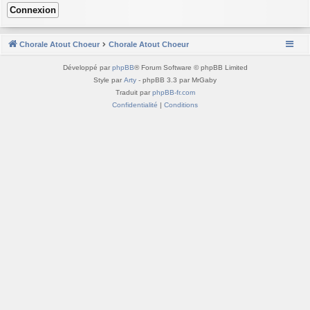
Chorale Atout Choeur
Chorale Atout Choeur
Développé par
phpBB
® Forum Software © phpBB Limited
Style par
Arty
- phpBB 3.3 par MrGaby
Traduit par
phpBB-fr.com
Confidentialité
|
Conditions