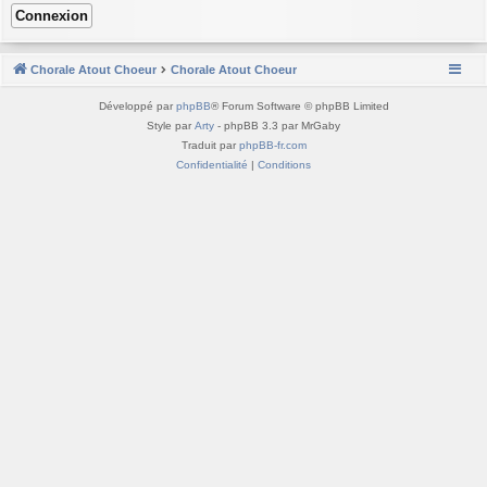
Chorale Atout Choeur
Chorale Atout Choeur
Développé par
phpBB
® Forum Software © phpBB Limited
Style par
Arty
- phpBB 3.3 par MrGaby
Traduit par
phpBB-fr.com
Confidentialité
|
Conditions