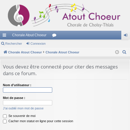
Chorale Atout Choeur
cc
Rechercher
Connexion
or
on
R
ès
Chorale Atout Choeur
Chorale Atout Choeur
u
ne
e
ra
m
xi
c
Vous devez être connecté pour citer des messages
pi
s
on
h
dans ce forum.
e
de
r
Nom d’utilisateur :
c
h
Mot de passe :
e
J’ai oublié mon mot de passe
r
Se souvenir de moi
Cacher mon statut en ligne pour cette session