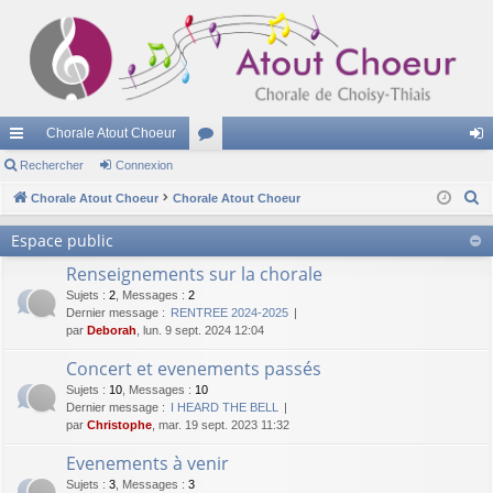
Chorale Atout Choeur
cc
Rechercher
Connexion
or
on
R
ès
Chorale Atout Choeur
Chorale Atout Choeur
u
ne
e
ra
m
xi
Espace public
c
pi
s
on
Renseignements sur la chorale
h
e
Sujets
:
2
,
Messages
:
2
de
Dernier message :
RENTREE 2024-2025
r
par
Deborah
, lun. 9 sept. 2024 12:04
c
Concert et evenements passés
h
Sujets
:
10
,
Messages
:
10
e
Dernier message :
I HEARD THE BELL
r
par
Christophe
, mar. 19 sept. 2023 11:32
Evenements à venir
Sujets
:
3
,
Messages
:
3