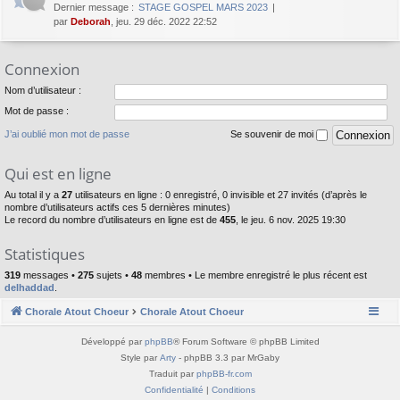
Dernier message :
STAGE GOSPEL MARS 2023
par
Deborah
, jeu. 29 déc. 2022 22:52
Connexion
Nom d’utilisateur :
Mot de passe :
J’ai oublié mon mot de passe
Se souvenir de moi
Qui est en ligne
Au total il y a
27
utilisateurs en ligne : 0 enregistré, 0 invisible et 27 invités (d’après le
nombre d’utilisateurs actifs ces 5 dernières minutes)
Le record du nombre d’utilisateurs en ligne est de
455
, le jeu. 6 nov. 2025 19:30
Statistiques
319
messages •
275
sujets •
48
membres • Le membre enregistré le plus récent est
delhaddad
.
Chorale Atout Choeur
Chorale Atout Choeur
Développé par
phpBB
® Forum Software © phpBB Limited
Style par
Arty
- phpBB 3.3 par MrGaby
Traduit par
phpBB-fr.com
Confidentialité
|
Conditions