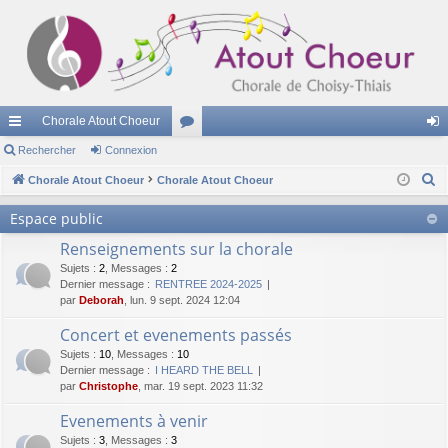
Chorale Atout Choeur
cc
Rechercher
Connexion
or
on
R
ès
Chorale Atout Choeur
Chorale Atout Choeur
u
ne
e
ra
m
xi
Espace public
c
pi
s
on
Renseignements sur la chorale
h
e
Sujets
:
2
,
Messages
:
2
de
Dernier message :
RENTREE 2024-2025
r
par
Deborah
, lun. 9 sept. 2024 12:04
c
Concert et evenements passés
h
Sujets
:
10
,
Messages
:
10
e
Dernier message :
I HEARD THE BELL
r
par
Christophe
, mar. 19 sept. 2023 11:32
Evenements à venir
Sujets
:
3
,
Messages
:
3