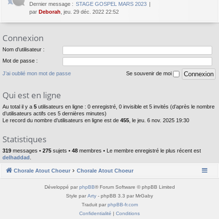
Dernier message :
STAGE GOSPEL MARS 2023
par
Deborah
, jeu. 29 déc. 2022 22:52
Connexion
Nom d’utilisateur :
Mot de passe :
J’ai oublié mon mot de passe
Se souvenir de moi
Qui est en ligne
Au total il y a
5
utilisateurs en ligne : 0 enregistré, 0 invisible et 5 invités (d’après le nombre
d’utilisateurs actifs ces 5 dernières minutes)
Le record du nombre d’utilisateurs en ligne est de
455
, le jeu. 6 nov. 2025 19:30
Statistiques
319
messages •
275
sujets •
48
membres • Le membre enregistré le plus récent est
delhaddad
.
Chorale Atout Choeur
Chorale Atout Choeur
Développé par
phpBB
® Forum Software © phpBB Limited
Style par
Arty
- phpBB 3.3 par MrGaby
Traduit par
phpBB-fr.com
Confidentialité
|
Conditions