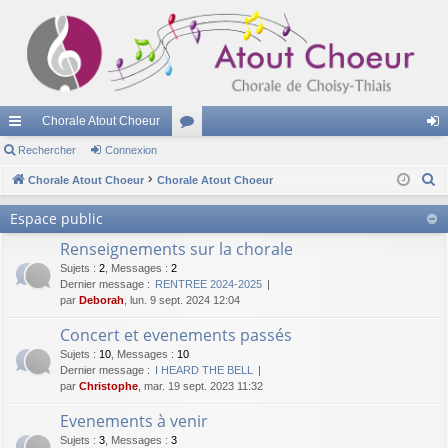
Chorale Atout Choeur
cc
Rechercher
Connexion
or
on
R
ès
Chorale Atout Choeur
Chorale Atout Choeur
u
ne
e
ra
m
xi
Espace public
c
pi
s
on
Renseignements sur la chorale
h
e
Sujets
:
2
,
Messages
:
2
de
Dernier message :
RENTREE 2024-2025
r
par
Deborah
, lun. 9 sept. 2024 12:04
c
Concert et evenements passés
h
Sujets
:
10
,
Messages
:
10
e
Dernier message :
I HEARD THE BELL
r
par
Christophe
, mar. 19 sept. 2023 11:32
Evenements à venir
Sujets
:
3
,
Messages
:
3