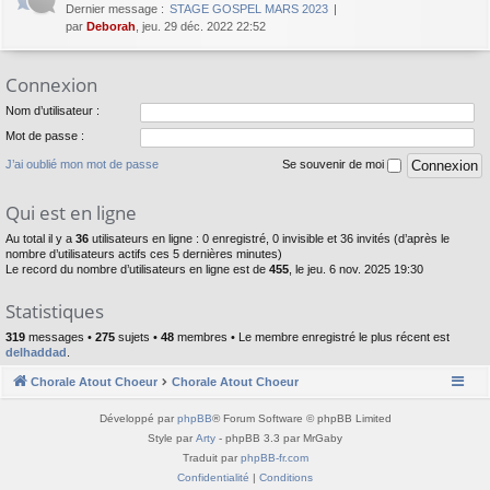
Dernier message :
STAGE GOSPEL MARS 2023
par
Deborah
, jeu. 29 déc. 2022 22:52
Connexion
Nom d’utilisateur :
Mot de passe :
J’ai oublié mon mot de passe
Se souvenir de moi
Qui est en ligne
Au total il y a
36
utilisateurs en ligne : 0 enregistré, 0 invisible et 36 invités (d’après le
nombre d’utilisateurs actifs ces 5 dernières minutes)
Le record du nombre d’utilisateurs en ligne est de
455
, le jeu. 6 nov. 2025 19:30
Statistiques
319
messages •
275
sujets •
48
membres • Le membre enregistré le plus récent est
delhaddad
.
Chorale Atout Choeur
Chorale Atout Choeur
Développé par
phpBB
® Forum Software © phpBB Limited
Style par
Arty
- phpBB 3.3 par MrGaby
Traduit par
phpBB-fr.com
Confidentialité
|
Conditions