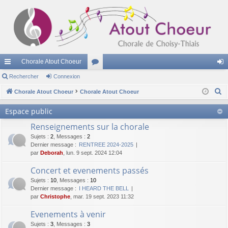
Chorale Atout Choeur
cc
Rechercher
Connexion
or
on
R
ès
Chorale Atout Choeur
Chorale Atout Choeur
u
ne
e
ra
m
xi
Espace public
c
pi
s
on
Renseignements sur la chorale
h
e
Sujets
:
2
,
Messages
:
2
de
Dernier message :
RENTREE 2024-2025
r
par
Deborah
, lun. 9 sept. 2024 12:04
c
Concert et evenements passés
h
Sujets
:
10
,
Messages
:
10
e
Dernier message :
I HEARD THE BELL
r
par
Christophe
, mar. 19 sept. 2023 11:32
Evenements à venir
Sujets
:
3
,
Messages
:
3