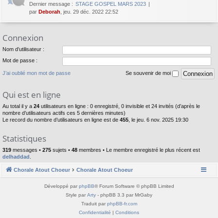
Dernier message :
STAGE GOSPEL MARS 2023
par
Deborah
, jeu. 29 déc. 2022 22:52
Connexion
Nom d’utilisateur :
Mot de passe :
J’ai oublié mon mot de passe
Se souvenir de moi
Qui est en ligne
Au total il y a
24
utilisateurs en ligne : 0 enregistré, 0 invisible et 24 invités (d’après le
nombre d’utilisateurs actifs ces 5 dernières minutes)
Le record du nombre d’utilisateurs en ligne est de
455
, le jeu. 6 nov. 2025 19:30
Statistiques
319
messages •
275
sujets •
48
membres • Le membre enregistré le plus récent est
delhaddad
.
Chorale Atout Choeur
Chorale Atout Choeur
Développé par
phpBB
® Forum Software © phpBB Limited
Style par
Arty
- phpBB 3.3 par MrGaby
Traduit par
phpBB-fr.com
Confidentialité
|
Conditions