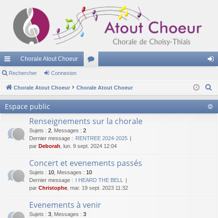
Chorale Atout Choeur
cc
Rechercher
Connexion
or
on
R
ès
Chorale Atout Choeur
Chorale Atout Choeur
u
ne
e
ra
m
xi
Espace public
c
pi
s
on
Renseignements sur la chorale
h
e
Sujets
:
2
,
Messages
:
2
de
Dernier message :
RENTREE 2024-2025
r
par
Deborah
, lun. 9 sept. 2024 12:04
c
Concert et evenements passés
h
Sujets
:
10
,
Messages
:
10
e
Dernier message :
I HEARD THE BELL
r
par
Christophe
, mar. 19 sept. 2023 11:32
Evenements à venir
Sujets
:
3
,
Messages
:
3