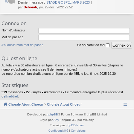
Dernier message :
STAGE GOSPEL MARS 2023
par
Deborah
, jeu. 29 déc. 2022 22:52
Connexion
Nom d’utilisateur :
Mot de passe :
J’ai oublié mon mot de passe
Se souvenir de moi
Qui est en ligne
Au total il y a
30
utilisateurs en ligne : 0 enregistré, 0 invisible et 30 invités (d’après le
nombre d’utilisateurs actifs ces 5 dernières minutes)
Le record du nombre d’utilisateurs en ligne est de
455
, le jeu. 6 nov. 2025 19:30
Statistiques
319
messages •
275
sujets •
48
membres • Le membre enregistré le plus récent est
delhaddad
.
Chorale Atout Choeur
Chorale Atout Choeur
Développé par
phpBB
® Forum Software © phpBB Limited
Style par
Arty
- phpBB 3.3 par MrGaby
Traduit par
phpBB-fr.com
Confidentialité
|
Conditions