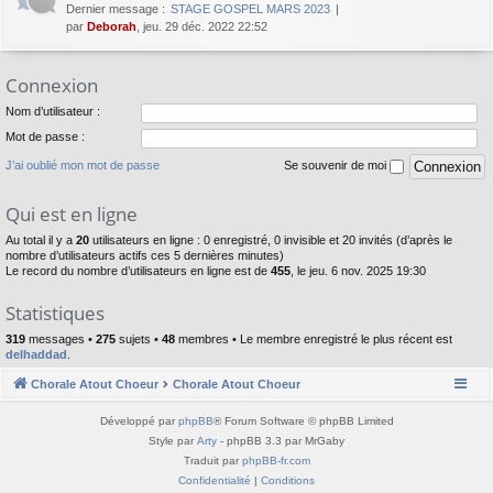
Dernier message :
STAGE GOSPEL MARS 2023
par
Deborah
, jeu. 29 déc. 2022 22:52
Connexion
Nom d’utilisateur :
Mot de passe :
J’ai oublié mon mot de passe
Se souvenir de moi
Qui est en ligne
Au total il y a
20
utilisateurs en ligne : 0 enregistré, 0 invisible et 20 invités (d’après le
nombre d’utilisateurs actifs ces 5 dernières minutes)
Le record du nombre d’utilisateurs en ligne est de
455
, le jeu. 6 nov. 2025 19:30
Statistiques
319
messages •
275
sujets •
48
membres • Le membre enregistré le plus récent est
delhaddad
.
Chorale Atout Choeur
Chorale Atout Choeur
Développé par
phpBB
® Forum Software © phpBB Limited
Style par
Arty
- phpBB 3.3 par MrGaby
Traduit par
phpBB-fr.com
Confidentialité
|
Conditions