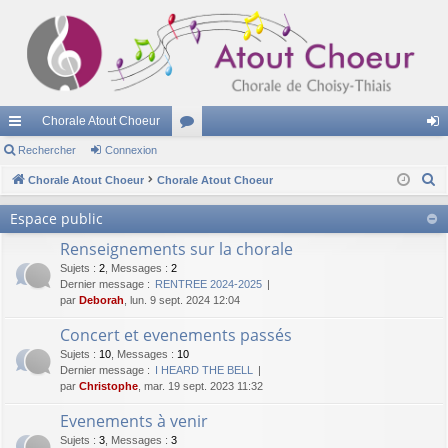
Chorale Atout Choeur
cc
Rechercher
Connexion
or
on
R
ès
Chorale Atout Choeur
Chorale Atout Choeur
u
ne
e
ra
m
xi
Espace public
c
pi
s
on
Renseignements sur la chorale
h
e
Sujets
:
2
,
Messages
:
2
de
Dernier message :
RENTREE 2024-2025
r
par
Deborah
, lun. 9 sept. 2024 12:04
c
Concert et evenements passés
h
Sujets
:
10
,
Messages
:
10
e
Dernier message :
I HEARD THE BELL
r
par
Christophe
, mar. 19 sept. 2023 11:32
Evenements à venir
Sujets
:
3
,
Messages
:
3