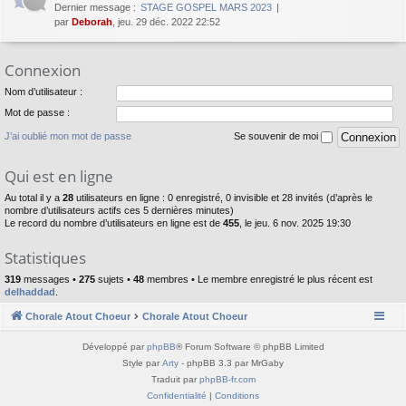
Dernier message :
STAGE GOSPEL MARS 2023
par
Deborah
, jeu. 29 déc. 2022 22:52
Connexion
Nom d’utilisateur :
Mot de passe :
J’ai oublié mon mot de passe
Se souvenir de moi
Qui est en ligne
Au total il y a
28
utilisateurs en ligne : 0 enregistré, 0 invisible et 28 invités (d’après le
nombre d’utilisateurs actifs ces 5 dernières minutes)
Le record du nombre d’utilisateurs en ligne est de
455
, le jeu. 6 nov. 2025 19:30
Statistiques
319
messages •
275
sujets •
48
membres • Le membre enregistré le plus récent est
delhaddad
.
Chorale Atout Choeur
Chorale Atout Choeur
Développé par
phpBB
® Forum Software © phpBB Limited
Style par
Arty
- phpBB 3.3 par MrGaby
Traduit par
phpBB-fr.com
Confidentialité
|
Conditions