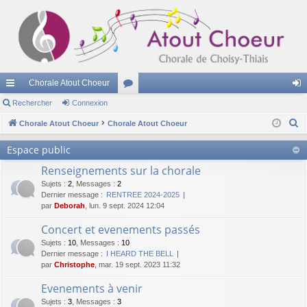
Chorale Atout Choeur
cc
Rechercher
Connexion
or
on
R
ès
Chorale Atout Choeur
Chorale Atout Choeur
u
ne
e
ra
m
xi
Espace public
c
pi
s
on
Renseignements sur la chorale
h
e
Sujets
:
2
,
Messages
:
2
de
Dernier message :
RENTREE 2024-2025
r
par
Deborah
, lun. 9 sept. 2024 12:04
c
Concert et evenements passés
h
Sujets
:
10
,
Messages
:
10
e
Dernier message :
I HEARD THE BELL
r
par
Christophe
, mar. 19 sept. 2023 11:32
Evenements à venir
Sujets
:
3
,
Messages
:
3