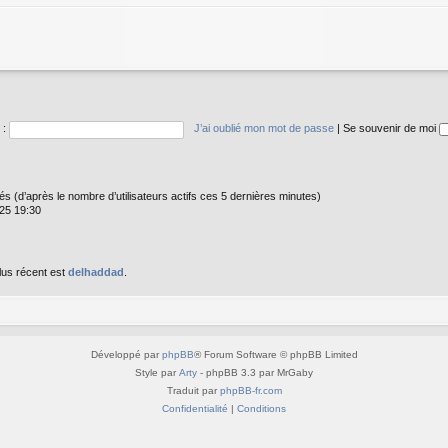
 :
J’ai oublié mon mot de passe
|
Se souvenir de moi
vités (d’après le nombre d’utilisateurs actifs ces 5 dernières minutes)
025 19:30
lus récent est
delhaddad
.
Développé par
phpBB
® Forum Software © phpBB Limited
Style par
Arty
- phpBB 3.3 par MrGaby
Traduit par
phpBB-fr.com
Confidentialité
|
Conditions