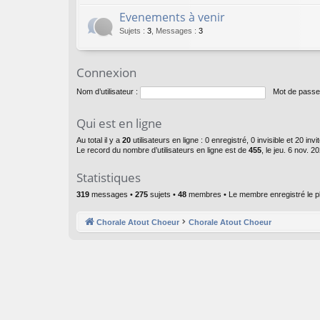
Evenements à venir
Sujets
:
3
,
Messages
:
3
Connexion
Nom d’utilisateur :
Mot de passe
Qui est en ligne
Au total il y a
20
utilisateurs en ligne : 0 enregistré, 0 invisible et 20 in
Le record du nombre d’utilisateurs en ligne est de
455
, le jeu. 6 nov. 2
Statistiques
319
messages •
275
sujets •
48
membres • Le membre enregistré le p
Chorale Atout Choeur
Chorale Atout Choeur