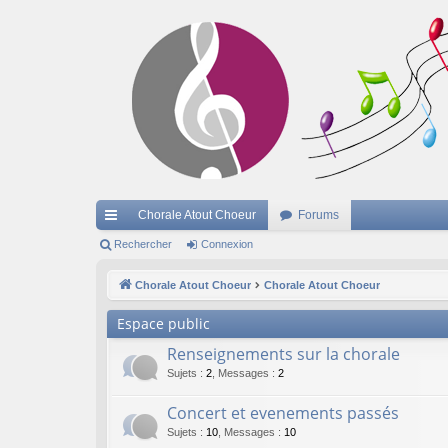
Chorale Atout Choeur
Forums
cc
Rechercher
Connexion
ès
Chorale Atout Choeur
Chorale Atout Choeur
ra
Espace public
pi
Renseignements sur la chorale
de
Sujets
:
2
,
Messages
:
2
Concert et evenements passés
Sujets
:
10
,
Messages
:
10