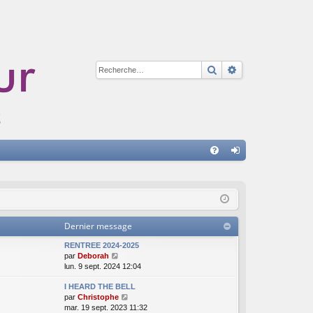
Rechercher
Recherche avan
A
FA
on
Q
ne
xi
Dernier message
on
RENTREE 2024-2025
V
par
Deborah
o
lun. 9 sept. 2024 12:04
i
I HEARD THE BELL
r
V
par
Christophe
l
o
mar. 19 sept. 2023 11:32
e