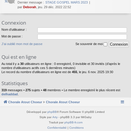
Dernier message :
STAGE GOSPEL MARS 2023
par
Deborah
, jeu. 29 déc. 2022 22:52
Connexion
Nom d’utilisateur :
Mot de passe :
J’ai oublié mon mot de passe
Se souvenir de moi
Qui est en ligne
Au total il y a
30
utilisateurs en ligne : 0 enregistré, 0 invisible et 30 invités (d’après le
nombre d’utilisateurs actifs ces 5 dernières minutes)
Le record du nombre d’utilisateurs en ligne est de
455
, le jeu. 6 nov. 2025 19:30
Statistiques
319
messages •
275
sujets •
48
membres • Le membre enregistré le plus récent est
delhaddad
.
Chorale Atout Choeur
Chorale Atout Choeur
Développé par
phpBB
® Forum Software © phpBB Limited
Style par
Arty
- phpBB 3.3 par MrGaby
Traduit par
phpBB-fr.com
Confidentialité
|
Conditions