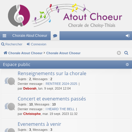
Chorale Atout Choeur
cc
Rechercher
Connexion
or
on
R
ès
Chorale Atout Choeur
Chorale Atout Choeur
u
ne
e
ra
m
xi
Espace public
c
pi
s
on
Renseignements sur la chorale
h
e
Sujets
:
2
,
Messages
:
2
de
Dernier message :
RENTREE 2024-2025
r
par
Deborah
, lun. 9 sept. 2024 12:04
c
Concert et evenements passés
h
Sujets
:
10
,
Messages
:
10
e
Dernier message :
I HEARD THE BELL
r
par
Christophe
, mar. 19 sept. 2023 11:32
Evenements à venir
Sujets
:
3
,
Messages
:
3