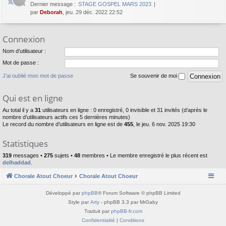
Dernier message :
STAGE GOSPEL MARS 2023
par
Deborah
, jeu. 29 déc. 2022 22:52
Connexion
Nom d’utilisateur :
Mot de passe :
J’ai oublié mon mot de passe
Se souvenir de moi
Qui est en ligne
Au total il y a
31
utilisateurs en ligne : 0 enregistré, 0 invisible et 31 invités (d’après le
nombre d’utilisateurs actifs ces 5 dernières minutes)
Le record du nombre d’utilisateurs en ligne est de
455
, le jeu. 6 nov. 2025 19:30
Statistiques
319
messages •
275
sujets •
48
membres • Le membre enregistré le plus récent est
delhaddad
.
Chorale Atout Choeur
Chorale Atout Choeur
Développé par
phpBB
® Forum Software © phpBB Limited
Style par
Arty
- phpBB 3.3 par MrGaby
Traduit par
phpBB-fr.com
Confidentialité
|
Conditions