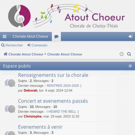
Chorale Atout Choeur
cc
Rechercher
Connexion
or
on
R
ès
Chorale Atout Choeur
Chorale Atout Choeur
u
ne
e
ra
m
xi
Espace public
c
pi
s
on
Renseignements sur la chorale
h
e
Sujets
:
2
,
Messages
:
2
de
Dernier message :
RENTREE 2024-2025
r
par
Deborah
, lun. 9 sept. 2024 12:04
c
Concert et evenements passés
h
Sujets
:
10
,
Messages
:
10
e
Dernier message :
I HEARD THE BELL
r
par
Christophe
, mar. 19 sept. 2023 11:32
Evenements à venir
Sujets
:
3
,
Messages
:
3