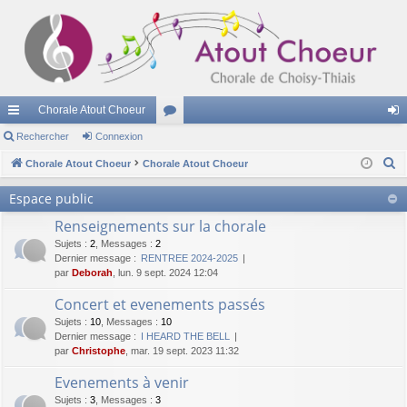
Chorale Atout Choeur
cc
Rechercher
Connexion
or
on
R
ès
Chorale Atout Choeur
Chorale Atout Choeur
u
ne
e
ra
m
xi
Espace public
c
pi
s
on
Renseignements sur la chorale
h
e
Sujets
:
2
,
Messages
:
2
de
Dernier message :
RENTREE 2024-2025
r
par
Deborah
, lun. 9 sept. 2024 12:04
c
Concert et evenements passés
h
Sujets
:
10
,
Messages
:
10
e
Dernier message :
I HEARD THE BELL
r
par
Christophe
, mar. 19 sept. 2023 11:32
Evenements à venir
Sujets
:
3
,
Messages
:
3