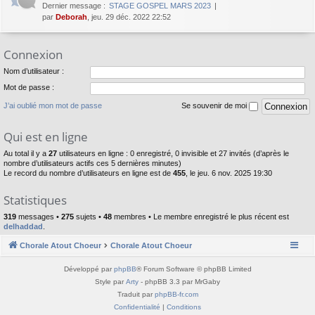
Dernier message :
STAGE GOSPEL MARS 2023
par
Deborah
, jeu. 29 déc. 2022 22:52
Connexion
Nom d’utilisateur :
Mot de passe :
J’ai oublié mon mot de passe
Se souvenir de moi
Qui est en ligne
Au total il y a
27
utilisateurs en ligne : 0 enregistré, 0 invisible et 27 invités (d’après le
nombre d’utilisateurs actifs ces 5 dernières minutes)
Le record du nombre d’utilisateurs en ligne est de
455
, le jeu. 6 nov. 2025 19:30
Statistiques
319
messages •
275
sujets •
48
membres • Le membre enregistré le plus récent est
delhaddad
.
Chorale Atout Choeur
Chorale Atout Choeur
Développé par
phpBB
® Forum Software © phpBB Limited
Style par
Arty
- phpBB 3.3 par MrGaby
Traduit par
phpBB-fr.com
Confidentialité
|
Conditions