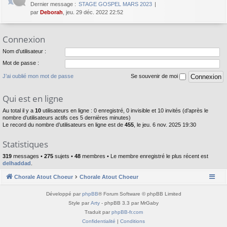
Dernier message :
STAGE GOSPEL MARS 2023
par
Deborah
, jeu. 29 déc. 2022 22:52
Connexion
Nom d’utilisateur :
Mot de passe :
J’ai oublié mon mot de passe
Se souvenir de moi
Qui est en ligne
Au total il y a
10
utilisateurs en ligne : 0 enregistré, 0 invisible et 10 invités (d’après le
nombre d’utilisateurs actifs ces 5 dernières minutes)
Le record du nombre d’utilisateurs en ligne est de
455
, le jeu. 6 nov. 2025 19:30
Statistiques
319
messages •
275
sujets •
48
membres • Le membre enregistré le plus récent est
delhaddad
.
Chorale Atout Choeur
Chorale Atout Choeur
Développé par
phpBB
® Forum Software © phpBB Limited
Style par
Arty
- phpBB 3.3 par MrGaby
Traduit par
phpBB-fr.com
Confidentialité
|
Conditions