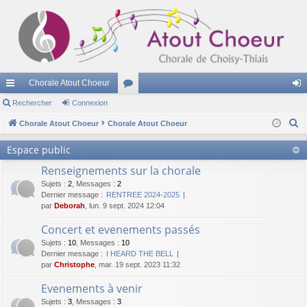
Chorale Atout Choeur
cc
Rechercher
Connexion
or
on
R
ès
Chorale Atout Choeur
Chorale Atout Choeur
u
ne
e
ra
m
xi
Espace public
c
pi
s
on
Renseignements sur la chorale
h
e
Sujets
:
2
,
Messages
:
2
de
Dernier message :
RENTREE 2024-2025
r
par
Deborah
, lun. 9 sept. 2024 12:04
c
Concert et evenements passés
h
Sujets
:
10
,
Messages
:
10
e
Dernier message :
I HEARD THE BELL
r
par
Christophe
, mar. 19 sept. 2023 11:32
Evenements à venir
Sujets
:
3
,
Messages
:
3