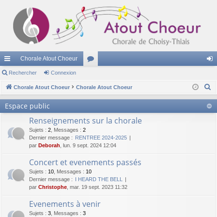
Chorale Atout Choeur
cc
Rechercher
Connexion
or
on
R
ès
Chorale Atout Choeur
Chorale Atout Choeur
u
ne
e
ra
m
xi
Espace public
c
pi
s
on
Renseignements sur la chorale
h
e
Sujets
:
2
,
Messages
:
2
de
Dernier message :
RENTREE 2024-2025
r
par
Deborah
, lun. 9 sept. 2024 12:04
c
Concert et evenements passés
h
Sujets
:
10
,
Messages
:
10
e
Dernier message :
I HEARD THE BELL
r
par
Christophe
, mar. 19 sept. 2023 11:32
Evenements à venir
Sujets
:
3
,
Messages
:
3