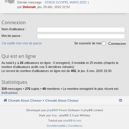
Dernier message :
STAGE GOSPEL MARS 2023
par
Deborah
, jeu. 29 déc. 2022 22:52
Connexion
Nom d’utilisateur :
Mot de passe :
J’ai oublié mon mot de passe
Se souvenir de moi
Qui est en ligne
Au total il y a
25
utilisateurs en ligne : 0 enregistré, 0 invisible et 25 invités (d’après le
nombre d’utilisateurs actifs ces 5 dernières minutes)
Le record du nombre d’utilisateurs en ligne est de
455
, le jeu. 6 nov. 2025 19:30
Statistiques
319
messages •
275
sujets •
48
membres • Le membre enregistré le plus récent est
delhaddad
.
Chorale Atout Choeur
Chorale Atout Choeur
Développé par
phpBB
® Forum Software © phpBB Limited
Style par
Arty
- phpBB 3.3 par MrGaby
Traduit par
phpBB-fr.com
Confidentialité
|
Conditions