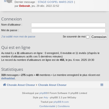
Dernier message :
STAGE GOSPEL MARS 2023
par
Deborah
, jeu. 29 déc. 2022 22:52
Connexion
Nom d’utilisateur :
Mot de passe :
J’ai oublié mon mot de passe
Se souvenir de moi
Qui est en ligne
Au total il y a
11
utilisateurs en ligne : 0 enregistré, 0 invisible et 11 invités (d’après le
nombre d’utilisateurs actifs ces 5 dernières minutes)
Le record du nombre d’utilisateurs en ligne est de
455
, le jeu. 6 nov. 2025 19:30
Statistiques
319
messages •
275
sujets •
48
membres • Le membre enregistré le plus récent est
delhaddad
.
Chorale Atout Choeur
Chorale Atout Choeur
Développé par
phpBB
® Forum Software © phpBB Limited
Style par
Arty
- phpBB 3.3 par MrGaby
Traduit par
phpBB-fr.com
Confidentialité
|
Conditions