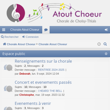
Chorale Atout Choeur
cc
Rechercher
Connexion
or
on
R
ès
Chorale Atout Choeur
Chorale Atout Choeur
u
ne
e
ra
m
xi
Espace public
c
pi
s
on
Renseignements sur la chorale
h
e
Sujets
:
2
,
Messages
:
2
de
Dernier message :
RENTREE 2024-2025
r
par
Deborah
, lun. 9 sept. 2024 12:04
c
Concert et evenements passés
h
Sujets
:
10
,
Messages
:
10
e
Dernier message :
I HEARD THE BELL
r
par
Christophe
, mar. 19 sept. 2023 11:32
Evenements à venir
Sujets
:
3
,
Messages
:
3