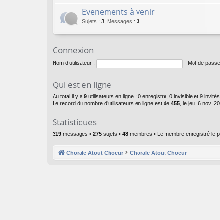
Evenements à venir
Sujets
:
3
,
Messages
:
3
Connexion
Nom d’utilisateur :
Mot de passe
Qui est en ligne
Au total il y a
9
utilisateurs en ligne : 0 enregistré, 0 invisible et 9 invi
Le record du nombre d’utilisateurs en ligne est de
455
, le jeu. 6 nov. 2
Statistiques
319
messages •
275
sujets •
48
membres • Le membre enregistré le p
Chorale Atout Choeur
Chorale Atout Choeur