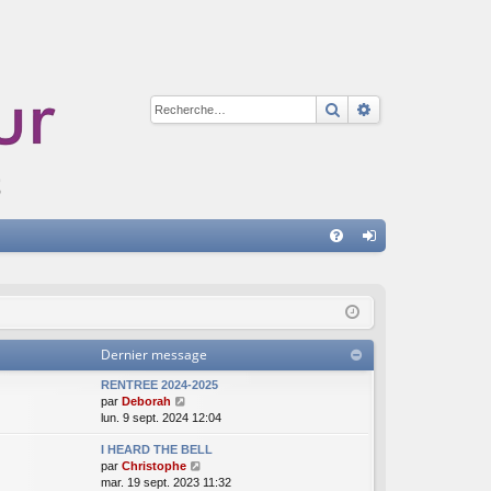
Rechercher
Recherche avan
A
FA
on
Q
ne
xi
Dernier message
on
RENTREE 2024-2025
V
par
Deborah
o
lun. 9 sept. 2024 12:04
i
I HEARD THE BELL
r
V
par
Christophe
l
o
mar. 19 sept. 2023 11:32
e