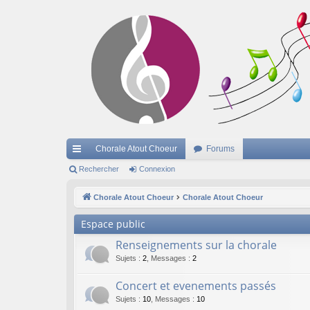
Chorale Atout Choeur
Forums
cc
Rechercher
Connexion
ès
Chorale Atout Choeur
Chorale Atout Choeur
ra
Espace public
pi
Renseignements sur la chorale
de
Sujets
:
2
,
Messages
:
2
Concert et evenements passés
Sujets
:
10
,
Messages
:
10