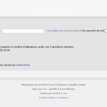
 :
J’ai oublié mon mot de passe
|
Se souvenir de moi
tés (d’après le nombre d’utilisateurs actifs ces 5 dernières minutes)
025 19:30
lus récent est
delhaddad
.
Développé par
phpBB
® Forum Software © phpBB Limited
Style par
Arty
- phpBB 3.3 par MrGaby
Traduit par
phpBB-fr.com
Confidentialité
|
Conditions