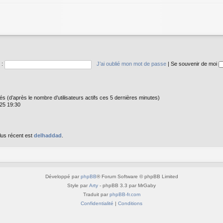
 :
J’ai oublié mon mot de passe
|
Se souvenir de moi
vités (d’après le nombre d’utilisateurs actifs ces 5 dernières minutes)
025 19:30
lus récent est
delhaddad
.
Développé par
phpBB
® Forum Software © phpBB Limited
Style par
Arty
- phpBB 3.3 par MrGaby
Traduit par
phpBB-fr.com
Confidentialité
|
Conditions