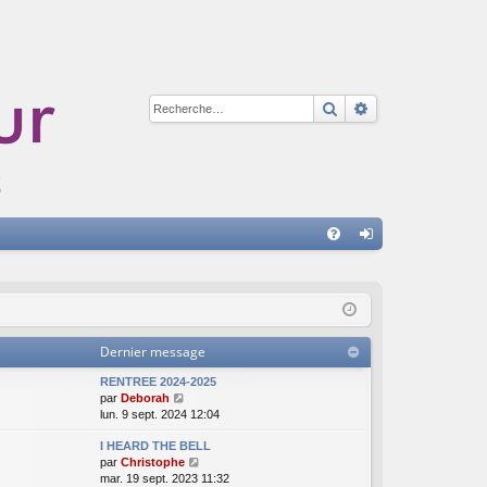
Rechercher
Recherche avan
A
FA
on
Q
ne
xi
Dernier message
on
RENTREE 2024-2025
V
par
Deborah
o
lun. 9 sept. 2024 12:04
i
I HEARD THE BELL
r
V
par
Christophe
l
o
mar. 19 sept. 2023 11:32
e