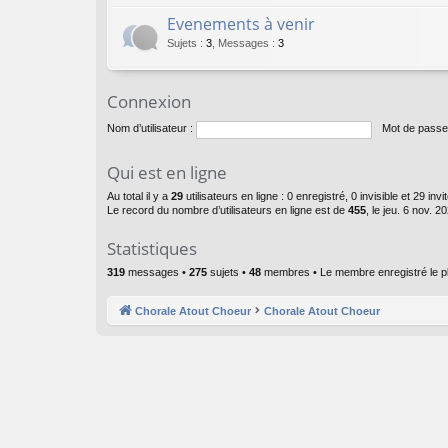
Evenements à venir
Sujets
:
3
,
Messages
:
3
Connexion
Nom d’utilisateur :
Mot de passe
Qui est en ligne
Au total il y a
29
utilisateurs en ligne : 0 enregistré, 0 invisible et 29 in
Le record du nombre d’utilisateurs en ligne est de
455
, le jeu. 6 nov. 2
Statistiques
319
messages •
275
sujets •
48
membres • Le membre enregistré le p
Chorale Atout Choeur
Chorale Atout Choeur