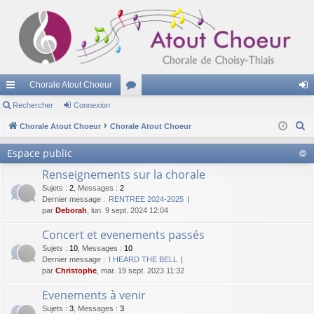
Chorale Atout Choeur
cc
Rechercher
Connexion
or
on
R
ès
Chorale Atout Choeur
Chorale Atout Choeur
u
ne
e
ra
m
xi
Espace public
c
pi
s
on
Renseignements sur la chorale
h
e
Sujets
:
2
,
Messages
:
2
de
Dernier message :
RENTREE 2024-2025
r
par
Deborah
, lun. 9 sept. 2024 12:04
c
Concert et evenements passés
h
Sujets
:
10
,
Messages
:
10
e
Dernier message :
I HEARD THE BELL
r
par
Christophe
, mar. 19 sept. 2023 11:32
Evenements à venir
Sujets
:
3
,
Messages
:
3