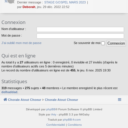
Dernier message :
STAGE GOSPEL MARS 2023
par
Deborah
, jeu. 29 déc. 2022 22:52
Connexion
Nom d’utilisateur :
Mot de passe :
J’ai oublié mon mot de passe
Se souvenir de moi
Qui est en ligne
Au total il y a
27
utilisateurs en ligne : 0 enregistré, 0 invisible et 27 invités (d’après le
nombre d’utilisateurs actifs ces 5 dernières minutes)
Le record du nombre d’utilisateurs en ligne est de
455
, le jeu. 6 nov. 2025 19:30
Statistiques
319
messages •
275
sujets •
48
membres • Le membre enregistré le plus récent est
delhaddad
.
Chorale Atout Choeur
Chorale Atout Choeur
Développé par
phpBB
® Forum Software © phpBB Limited
Style par
Arty
- phpBB 3.3 par MrGaby
Traduit par
phpBB-fr.com
Confidentialité
|
Conditions