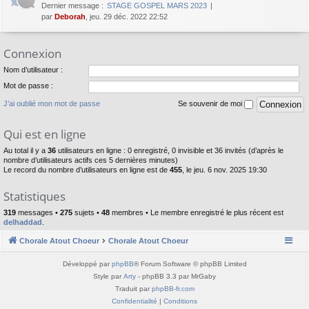
Dernier message :
STAGE GOSPEL MARS 2023
par
Deborah
, jeu. 29 déc. 2022 22:52
Connexion
Nom d’utilisateur :
Mot de passe :
J’ai oublié mon mot de passe
Se souvenir de moi
Qui est en ligne
Au total il y a
36
utilisateurs en ligne : 0 enregistré, 0 invisible et 36 invités (d’après le
nombre d’utilisateurs actifs ces 5 dernières minutes)
Le record du nombre d’utilisateurs en ligne est de
455
, le jeu. 6 nov. 2025 19:30
Statistiques
319
messages •
275
sujets •
48
membres • Le membre enregistré le plus récent est
delhaddad
.
Chorale Atout Choeur
Chorale Atout Choeur
Développé par
phpBB
® Forum Software © phpBB Limited
Style par
Arty
- phpBB 3.3 par MrGaby
Traduit par
phpBB-fr.com
Confidentialité
|
Conditions