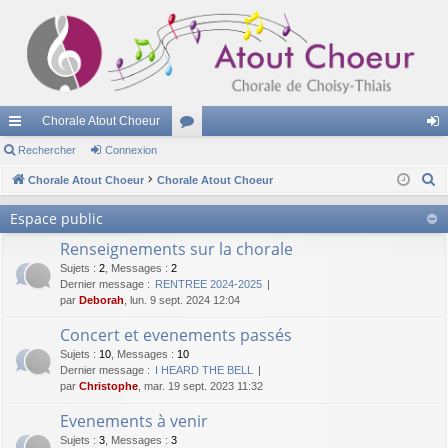
Chorale Atout Choeur
cc
Rechercher
Connexion
or
on
R
ès
Chorale Atout Choeur
Chorale Atout Choeur
u
ne
e
ra
m
xi
Espace public
c
pi
s
on
Renseignements sur la chorale
h
e
Sujets
:
2
,
Messages
:
2
de
Dernier message :
RENTREE 2024-2025
r
par
Deborah
, lun. 9 sept. 2024 12:04
c
Concert et evenements passés
h
Sujets
:
10
,
Messages
:
10
e
Dernier message :
I HEARD THE BELL
r
par
Christophe
, mar. 19 sept. 2023 11:32
Evenements à venir
Sujets
:
3
,
Messages
:
3