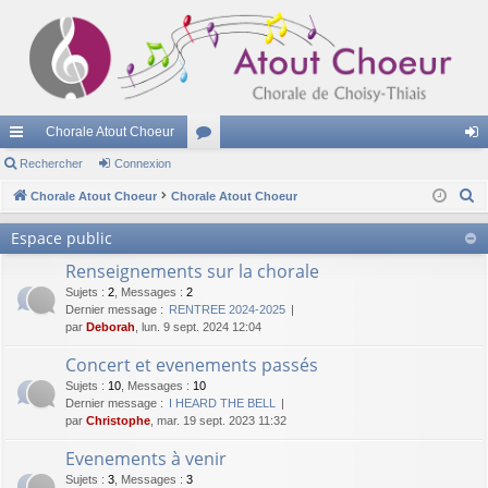
Chorale Atout Choeur
cc
Rechercher
Connexion
or
on
R
ès
Chorale Atout Choeur
Chorale Atout Choeur
u
ne
e
ra
m
xi
Espace public
c
pi
s
on
Renseignements sur la chorale
h
e
Sujets
:
2
,
Messages
:
2
de
Dernier message :
RENTREE 2024-2025
r
par
Deborah
, lun. 9 sept. 2024 12:04
c
Concert et evenements passés
h
Sujets
:
10
,
Messages
:
10
e
Dernier message :
I HEARD THE BELL
r
par
Christophe
, mar. 19 sept. 2023 11:32
Evenements à venir
Sujets
:
3
,
Messages
:
3