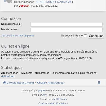
Dernier message :
STAGE GOSPEL MARS 2023
par
Deborah
, jeu. 29 déc. 2022 22:52
Connexion
Nom d’utilisateur :
Mot de passe :
J’ai oublié mon mot de passe
Se souvenir de moi
Qui est en ligne
Au total il y a
40
utilisateurs en ligne : 0 enregistré, 0 invisible et 40 invités (d’après le
nombre d’utilisateurs actifs ces 5 dernières minutes)
Le record du nombre d’utilisateurs en ligne est de
455
, le jeu. 6 nov. 2025 19:30
Statistiques
319
messages •
275
sujets •
48
membres • Le membre enregistré le plus récent est
delhaddad
.
Chorale Atout Choeur
Chorale Atout Choeur
Développé par
phpBB
® Forum Software © phpBB Limited
Style par
Arty
- phpBB 3.3 par MrGaby
Traduit par
phpBB-fr.com
Confidentialité
|
Conditions