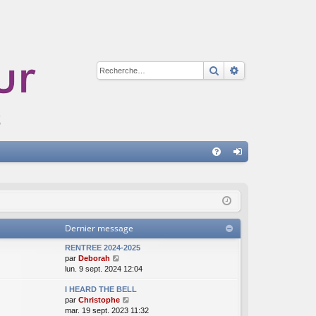
Rechercher
Recherche avan
A
FA
on
Q
ne
xi
Dernier message
on
RENTREE 2024-2025
V
par
Deborah
o
lun. 9 sept. 2024 12:04
i
I HEARD THE BELL
r
V
par
Christophe
l
o
mar. 19 sept. 2023 11:32
e