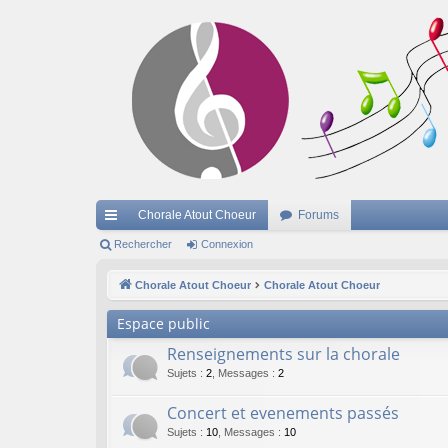
Chorale Atout Choeur
Forums
cc
Rechercher
Connexion
ès
Chorale Atout Choeur
Chorale Atout Choeur
ra
Espace public
pi
Renseignements sur la chorale
de
Sujets
:
2
,
Messages
:
2
Concert et evenements passés
Sujets
:
10
,
Messages
:
10