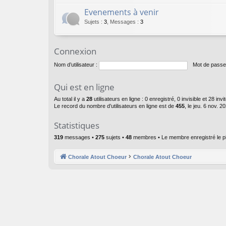
Evenements à venir
Sujets
:
3
,
Messages
:
3
Connexion
Nom d’utilisateur :
Mot de passe
Qui est en ligne
Au total il y a
28
utilisateurs en ligne : 0 enregistré, 0 invisible et 28 in
Le record du nombre d’utilisateurs en ligne est de
455
, le jeu. 6 nov. 2
Statistiques
319
messages •
275
sujets •
48
membres • Le membre enregistré le p
Chorale Atout Choeur
Chorale Atout Choeur