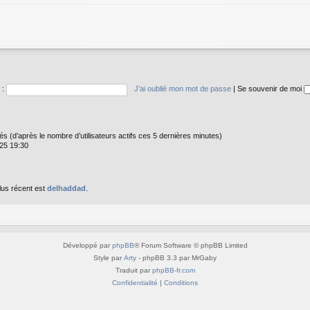
 :
J’ai oublié mon mot de passe
|
Se souvenir de moi
vités (d’après le nombre d’utilisateurs actifs ces 5 dernières minutes)
025 19:30
lus récent est
delhaddad
.
Développé par
phpBB
® Forum Software © phpBB Limited
Style par
Arty
- phpBB 3.3 par MrGaby
Traduit par
phpBB-fr.com
Confidentialité
|
Conditions