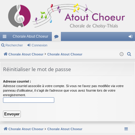
Chorale Atout Choeur
cc
Rechercher
Connexion
or
on
R
ès
Chorale Atout Choeur
Chorale Atout Choeur
u
ne
e
ra
m
xi
c
Réinitialiser le mot de passse
pi
s
on
h
e
de
Adresse courriel :
Adresse courriel associée à votre compte. Si vous ne l’avez pas modifiée via votre
r
panneau d’utilisateur, il s’agit de l’adresse que vous avez fournie lors de votre
c
enregistrement.
h
e
r
Chorale Atout Choeur
Chorale Atout Choeur