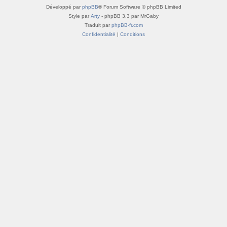
Développé par
phpBB
® Forum Software © phpBB Limited
Style par
Arty
- phpBB 3.3 par MrGaby
Traduit par
phpBB-fr.com
Confidentialité
|
Conditions