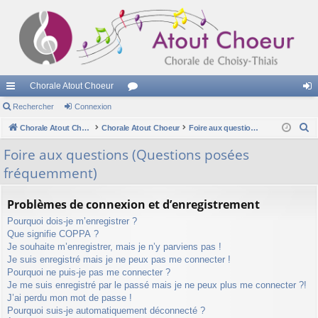
Chorale Atout Choeur
cc
Rechercher
Connexion
or
on
R
ès
Chorale Atout Choeur
Chorale Atout Choeur
u
Foire aux questions (Questions posées fréquemment)
ne
e
ra
m
xi
Foire aux questions (Questions posées
c
fréquemment)
pi
s
on
h
e
de
Problèmes de connexion et d’enregistrement
r
Pourquoi dois-je m’enregistrer ?
c
Que signifie COPPA ?
h
Je souhaite m’enregistrer, mais je n’y parviens pas !
e
Je suis enregistré mais je ne peux pas me connecter !
r
Pourquoi ne puis-je pas me connecter ?
Je me suis enregistré par le passé mais je ne peux plus me connecter ?!
J’ai perdu mon mot de passe !
Pourquoi suis-je automatiquement déconnecté ?