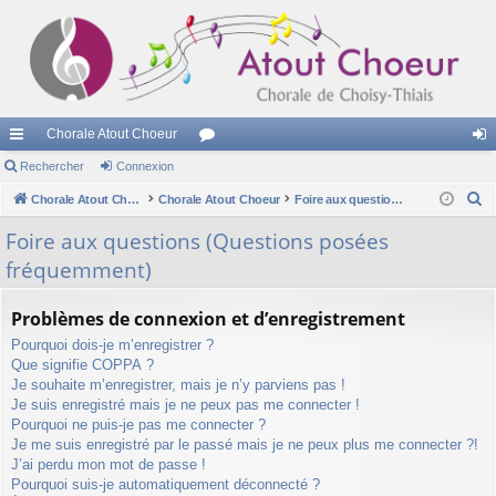
Chorale Atout Choeur
cc
Rechercher
Connexion
or
on
R
ès
Chorale Atout Choeur
Chorale Atout Choeur
u
Foire aux questions (Questions posées fréquemment)
ne
e
ra
m
xi
Foire aux questions (Questions posées
c
fréquemment)
pi
s
on
h
e
de
Problèmes de connexion et d’enregistrement
r
Pourquoi dois-je m’enregistrer ?
c
Que signifie COPPA ?
h
Je souhaite m’enregistrer, mais je n’y parviens pas !
e
Je suis enregistré mais je ne peux pas me connecter !
r
Pourquoi ne puis-je pas me connecter ?
Je me suis enregistré par le passé mais je ne peux plus me connecter ?!
J’ai perdu mon mot de passe !
Pourquoi suis-je automatiquement déconnecté ?