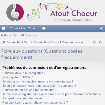
Chorale Atout Choeur
cc
Rechercher
Connexion
or
on
R
ès
Chorale Atout Choeur
Chorale Atout Choeur
u
Foire aux questions (Questions posées fréquemment)
ne
e
ra
m
xi
Foire aux questions (Questions posées
c
fréquemment)
pi
s
on
h
e
de
Problèmes de connexion et d’enregistrement
r
Pourquoi dois-je m’enregistrer ?
c
Que signifie COPPA ?
h
Je souhaite m’enregistrer, mais je n’y parviens pas !
e
Je suis enregistré mais je ne peux pas me connecter !
r
Pourquoi ne puis-je pas me connecter ?
Je me suis enregistré par le passé mais je ne peux plus me connecter ?!
J’ai perdu mon mot de passe !
Pourquoi suis-je automatiquement déconnecté ?