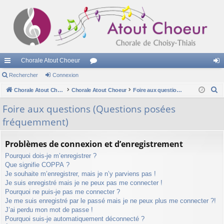
Chorale Atout Choeur
cc
Rechercher
Connexion
or
on
R
ès
Chorale Atout Choeur
Chorale Atout Choeur
u
Foire aux questions (Questions posées fréquemment)
ne
e
ra
m
xi
Foire aux questions (Questions posées
c
fréquemment)
pi
s
on
h
e
de
Problèmes de connexion et d’enregistrement
r
Pourquoi dois-je m’enregistrer ?
c
Que signifie COPPA ?
h
Je souhaite m’enregistrer, mais je n’y parviens pas !
e
Je suis enregistré mais je ne peux pas me connecter !
r
Pourquoi ne puis-je pas me connecter ?
Je me suis enregistré par le passé mais je ne peux plus me connecter ?!
J’ai perdu mon mot de passe !
Pourquoi suis-je automatiquement déconnecté ?