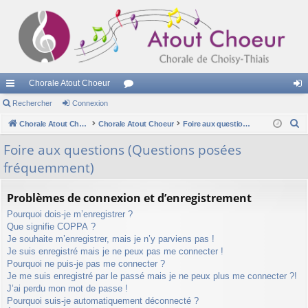
Chorale Atout Choeur
cc
Rechercher
Connexion
or
on
R
ès
Chorale Atout Choeur
Chorale Atout Choeur
u
Foire aux questions (Questions posées fréquemment)
ne
e
ra
m
xi
Foire aux questions (Questions posées
c
fréquemment)
pi
s
on
h
e
de
Problèmes de connexion et d’enregistrement
r
Pourquoi dois-je m’enregistrer ?
c
Que signifie COPPA ?
h
Je souhaite m’enregistrer, mais je n’y parviens pas !
e
Je suis enregistré mais je ne peux pas me connecter !
r
Pourquoi ne puis-je pas me connecter ?
Je me suis enregistré par le passé mais je ne peux plus me connecter ?!
J’ai perdu mon mot de passe !
Pourquoi suis-je automatiquement déconnecté ?