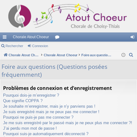
Chorale Atout Choeur
cc
Rechercher
Connexion
or
on
R
ès
Chorale Atout Choeur
Chorale Atout Choeur
u
Foire aux questions (Questions posées fréquemment)
ne
e
ra
m
xi
Foire aux questions (Questions posées
c
fréquemment)
pi
s
on
h
e
de
Problèmes de connexion et d’enregistrement
r
Pourquoi dois-je m’enregistrer ?
c
Que signifie COPPA ?
h
Je souhaite m’enregistrer, mais je n’y parviens pas !
e
Je suis enregistré mais je ne peux pas me connecter !
r
Pourquoi ne puis-je pas me connecter ?
Je me suis enregistré par le passé mais je ne peux plus me connecter ?!
J’ai perdu mon mot de passe !
Pourquoi suis-je automatiquement déconnecté ?