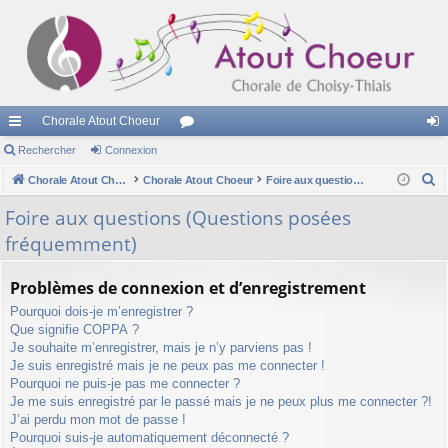
Chorale Atout Choeur
cc
Rechercher
Connexion
or
on
R
ès
Chorale Atout Choeur
Chorale Atout Choeur
u
Foire aux questions (Questions posées fréquemment)
ne
e
ra
m
xi
Foire aux questions (Questions posées
c
fréquemment)
pi
s
on
h
e
de
Problèmes de connexion et d’enregistrement
r
Pourquoi dois-je m’enregistrer ?
c
Que signifie COPPA ?
h
Je souhaite m’enregistrer, mais je n’y parviens pas !
e
Je suis enregistré mais je ne peux pas me connecter !
r
Pourquoi ne puis-je pas me connecter ?
Je me suis enregistré par le passé mais je ne peux plus me connecter ?!
J’ai perdu mon mot de passe !
Pourquoi suis-je automatiquement déconnecté ?