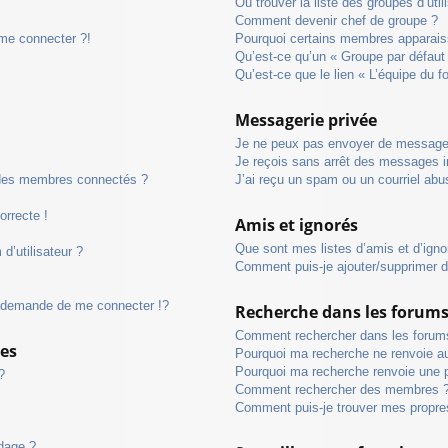
Où trouver la liste des groupes d’uti
Comment devenir chef de groupe ?
 me connecter ?!
Pourquoi certains membres apparaiss
Qu’est-ce qu’un « Groupe par défaut
Qu’est-ce que le lien « L’équipe du f
Messagerie privée
Je ne peux pas envoyer de messages
Je reçois sans arrêt des messages i
 des membres connectés ?
J’ai reçu un spam ou un courriel abu
orrecte !
Amis et ignorés
Que sont mes listes d’amis et d’igno
d’utilisateur ?
Comment puis-je ajouter/supprimer de
demande de me connecter !?
Recherche dans les forum
Comment rechercher dans les forum
ges
Pourquoi ma recherche ne renvoie au
Pourquoi ma recherche renvoie une 
?
Comment rechercher des membres 
Comment puis-je trouver mes propre
ndage ?