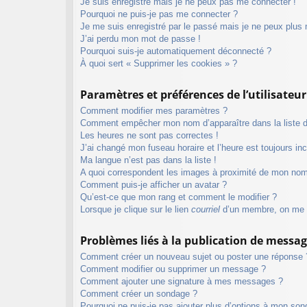
Je suis enregistré mais je ne peux pas me connecter !
Pourquoi ne puis-je pas me connecter ?
Je me suis enregistré par le passé mais je ne peux plus
J’ai perdu mon mot de passe !
Pourquoi suis-je automatiquement déconnecté ?
À quoi sert « Supprimer les cookies » ?
Paramètres et préférences de l’utilisateur
Comment modifier mes paramètres ?
Comment empêcher mon nom d’apparaître dans la liste
Les heures ne sont pas correctes !
J’ai changé mon fuseau horaire et l’heure est toujours inc
Ma langue n’est pas dans la liste !
A quoi correspondent les images à proximité de mon nom 
Comment puis-je afficher un avatar ?
Qu’est-ce que mon rang et comment le modifier ?
Lorsque je clique sur le lien
courriel
d’un membre, on me 
Problèmes liés à la publication de messa
Comment créer un nouveau sujet ou poster une réponse 
Comment modifier ou supprimer un message ?
Comment ajouter une signature à mes messages ?
Comment créer un sondage ?
Pourquoi ne puis-je pas ajouter plus d’options à mon so