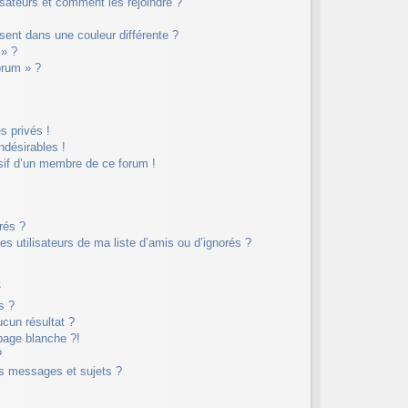
lisateurs et comment les rejoindre ?
ent dans une couleur différente ?
 » ?
orum » ?
 privés !
ndésirables !
sif d’un membre de ce forum !
rés ?
s utilisateurs de ma liste d’amis ou d’ignorés ?
s
s ?
cun résultat ?
page blanche ?!
?
s messages et sujets ?