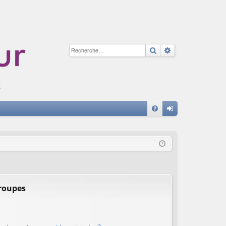
Rechercher
Recherche avan
A
FA
on
Q
ne
xi
on
groupes